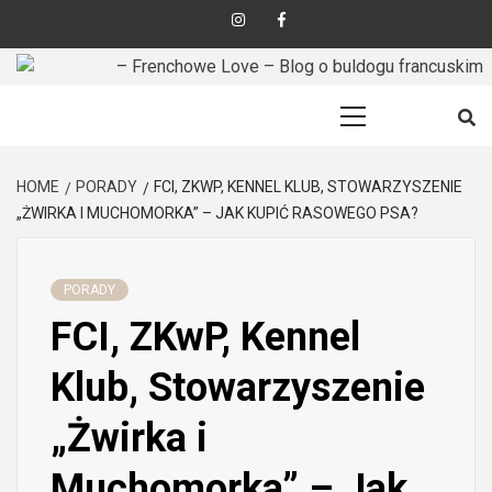
Skip
Insta
FB
to
content
BLOG O BULDOGU FRANCUSKIM: ZDROWIE, CHARAKTER, PORADY
– FRENCHOWE
Primary
Menu
LOVE – BLOG O
HOME
PORADY
FCI, ZKWP, KENNEL KLUB, STOWARZYSZENIE
„ŻWIRKA I MUCHOMORKA” – JAK KUPIĆ RASOWEGO PSA?
BULDOGU
PORADY
FCI, ZKwP, Kennel
FRANCUSKIM
Klub, Stowarzyszenie
„Żwirka i
Muchomorka” – Jak